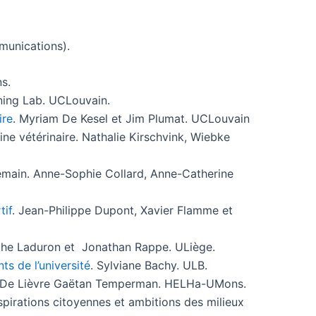
munications).
s.
rning Lab. UCLouvain.
ire
. Myriam De Kesel et Jim Plumat. UCLouvain
ne vétérinaire. Nathalie Kirschvink, Wiebke
emain. Anne-Sophie Collard, Anne-Catherine
tif
. Jean-Philippe Dupont, Xavier Flamme et
tophe Laduron et Jonathan Rappe. ULiège.
s de l’université
. Sylviane Bachy. ULB.
,De Lièvre Gaëtan Temperman. HELHa-UMons.
aspirations citoyennes et ambitions des milieux