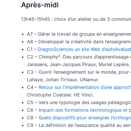
Après-midi
13h45-15h45 : choix d’un atelier ou de 3 communic
A7 – Gérer le travail de groupe en enseigneme
A8 – Développer la créativité dans l’enseignem
C1 –
DiagnoSciences un site Web d’autoévaluat
C2 – Chimphy². Des parcours d’apprentissage en
Janssens, Jean-Jacques Piraux, Muriel Lepère, 
C3 – Ouvrir l’enseignement sur le monde, pou
Lahaye, Johan Tirtiaux. UNamur.
C4 –
Retour sur l’implémentation d’une appro
Christophe Coetsier. HE Vinci.
C5 – Vers une typologie des usages pédagogiqu
C6 –
Impact des formations technologique et p
C8 –
Quels dispositifs pour enseigner l’orthog
C9 – La définition de l’assurance qualité au se