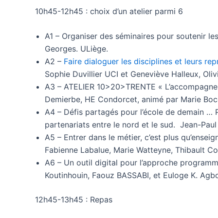
10h45-12h45 : choix d’un atelier parmi 6
A1 – Organiser des séminaires pour soutenir l
Georges. ULiège.
A2 –
Faire dialoguer les disciplines et leurs r
Sophie Duvillier UCI et Geneviève Halleux, Ol
A3 – ATELIER 10>20>TRENTE « L’accompagnemen
Demierbe, HE Condorcet, animé par Marie Boc
A4 – Défis partagés pour l’école de demain … 
partenariats entre le nord et le sud. Jean-Paul
A5 – Entrer dans le métier, c’est plus qu’enseig
Fabienne Labalue, Marie Watteyne, Thibault Cop
A6 – Un outil digital pour l’approche program
Koutinhouin, Faouz BASSABI, et Euloge K. Agb
12h45-13h45 : Repas