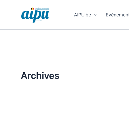
Aller
au
AIPU.be
Evènemen
contenu
Archives