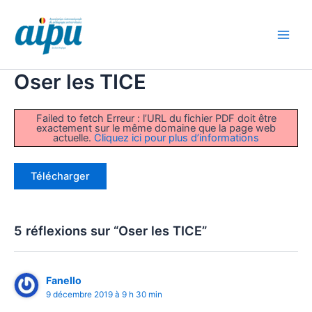
Aller
au
contenu
Main
Men
Oser les TICE
Failed to fetch Erreur : l’URL du fichier PDF doit être
exactement sur le même domaine que la page web
actuelle.
Cliquez ici pour plus d’informations
Télécharger
5 réflexions sur “Oser les TICE”
Fanello
9 décembre 2019 à 9 h 30 min