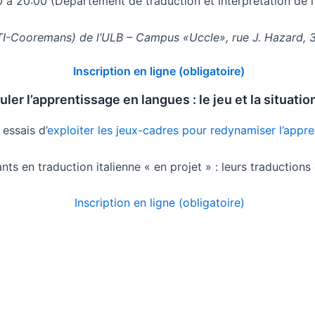
0 à 20:00 (Département de traduction et interprétation de l
I-Cooremans) de l’ULB – Campus «Uccle», rue J. Hazard, 34, 
Inscription en ligne (obligatoire)
ler l’apprentissage en langues : le jeu et la situati
essais d’
exploiter les jeux-cadres pour redynamiser l’appr
ts en traduction italienne « en projet » : leurs traductions
Inscription en ligne (obligatoire)