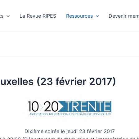
ts
La Revue RIPES
Ressources
Devenir mem
elles (23 février 2017)
Dixième soirée le jeudi 23 février 2017