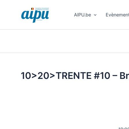
Aller
au
AIPU.be
Evènemen
contenu
10>20>TRENTE #10 – Brux