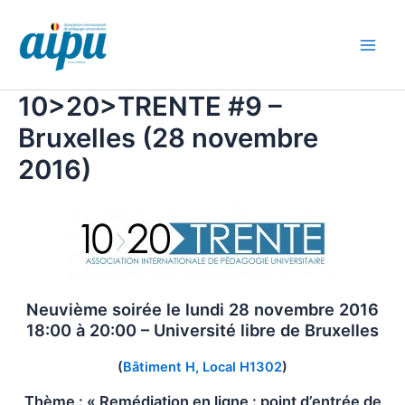
Aller
au
contenu
Main
Men
10>20>TRENTE #9 –
Bruxelles (28 novembre
2016)
Neuvième soirée le lundi 28 novembre 2016
18:00 à 20:00 – Université libre de Bruxelles
(
Bâtiment H, Local H1302
)
Thème : « Remédiation en ligne : point d’entrée de