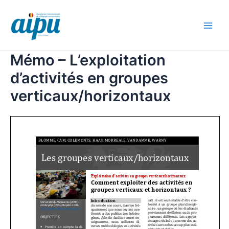
Aller
au
contenu
Main
Men
Mémo – L’exploitation
d’activités en groupes
verticaux/horizontaux